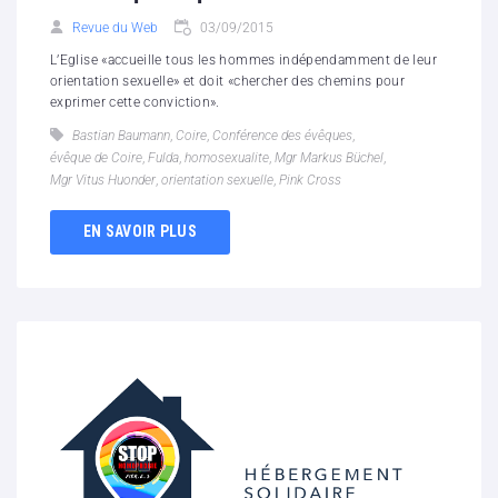
Revue du Web
03/09/2015
L’Eglise «accueille tous les hommes indépendamment de leur
orientation sexuelle» et doit «chercher des chemins pour
exprimer cette conviction».
Bastian Baumann
,
Coire
,
Conférence des évêques
,
évêque de Coire
,
Fulda
,
homosexualite
,
Mgr Markus Büchel
,
Mgr Vitus Huonder
,
orientation sexuelle
,
Pink Cross
EN SAVOIR PLUS