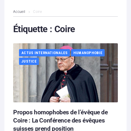
L’association
Accueil
Coire
Contenus litigieux
Étiquette :
Coire
Nous soutenir
ACTUS INTERNATIONALES
HUMANOPHOBIE
Boutique
JUSTICE
Partenaires
Contacts
Hébergement solidaire
Propos homophobes de l’évêque de
Coire : La Conférence des évêques
suisses prend position