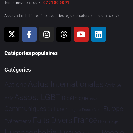
Témoignez, réagissez :
07 71 80 08 71
Association habilitée à recevoir des legs, donations et assurances-vie
Catégories populaires
Catégories
Actus Internationales
Actions
Afrique
Assos. LGBT
Bioéthique
Asie
Brève
Communiqués
Europe
Culture
Dialogues France-Brésil
France
Faits Divers
Evénements
Hommage
Humanophobie
Justice
People