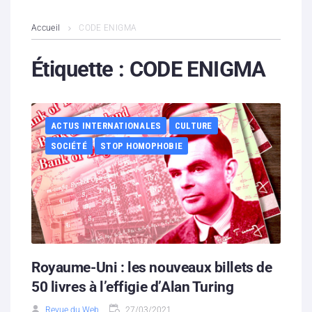
L’association
Accueil
CODE ENIGMA
Contenus litigieux
Étiquette :
CODE ENIGMA
Nous soutenir
ACTUS INTERNATIONALES
CULTURE
Boutique
SOCIÉTÉ
STOP HOMOPHOBIE
Partenaires
Contacts
Hébergement solidaire
Royaume-Uni : les nouveaux billets de
50 livres à l’effigie d’Alan Turing
Revue du Web
27/03/2021