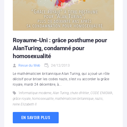
Royaume-Uni : grâce posthume pour
AlanTuring, condamné pour
homosexualité
Revue du Web
24/12/2013
Le mathématicien britannique Alan Turing, qui a joué un rôle
décisif pour briser les codes nazis, s’est vu accorder la grâce
royale, mardi 24 décembre, à...
'informatique moderne
,
Alan Turing
,
chute d'Hitler
,
CODE ENIGMA
,
grâce royale
,
homosexualite
,
mathématicien britannique
,
nazis
,
reine Elizabeth II
EN SAVOIR PLUS