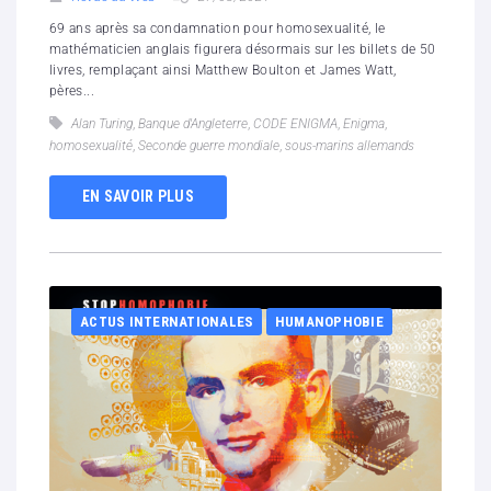
69 ans après sa condamnation pour homosexualité, le
mathématicien anglais figurera désormais sur les billets de 50
livres, remplaçant ainsi Matthew Boulton et James Watt,
pères...
Alan Turing
,
Banque d'Angleterre
,
CODE ENIGMA
,
Enigma
,
homosexualité
,
Seconde guerre mondiale
,
sous-marins allemands
EN SAVOIR PLUS
ACTUS INTERNATIONALES
HUMANOPHOBIE