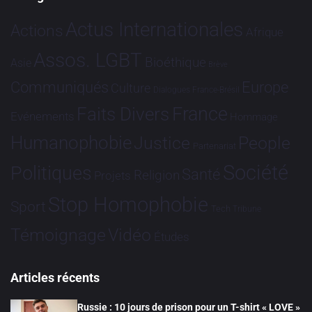
Actus Internationales
Actions
Afrique
Assos. LGBT
Bioéthique
Asie
Brève
Communiqués
Europe
Culture
Dialogues France-Brésil
France
Faits Divers
Evénements
Hommage
Humanophobie
Justice
People
Partenariat
Société
Politiques
Santé
Religion
Projets
Stop Homophobie
Sport
Tech
Tribune
Vidéo
Témoignage
Études
Articles récents
Russie : 10 jours de prison pour un T-shirt « LOVE »