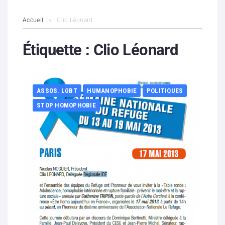
L’association
Accueil
Clio Léonard
Contenus litigieux
Étiquette :
Clio Léonard
Nous soutenir
ASSOS. LGBT
HUMANOPHOBIE
POLITIQUES
Boutique
STOP HOMOPHOBIE
Partenaires
Contacts
Hébergement solidaire