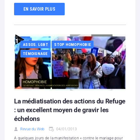
EN SAVOIR PLUS
ASSOS. LGBT
STOP HOMOPHOBIE
TÉMOIGNAGE
La médiatisation des actions du Refuge
: un excellent moyen de gravir les
échelons
Revue du Web
04/01/2013
A quelques jours de la manifestation « contre le mariage pour