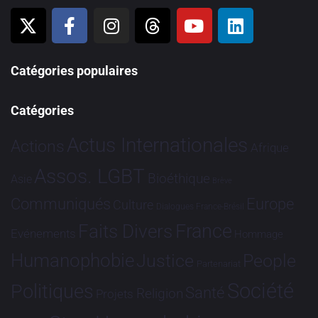
Catégories populaires
Catégories
Actus Internationales
Actions
Afrique
Assos. LGBT
Bioéthique
Asie
Brève
Communiqués
Europe
Culture
Dialogues France-Brésil
France
Faits Divers
Evénements
Hommage
Humanophobie
Justice
People
Partenariat
Société
Politiques
Santé
Religion
Projets