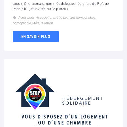
tous », Clio Léonard, nommée déléguée régionale du Refuge
Paris / IDF, et invitée sur le plateau...
Agressions
,
Associations
,
Clio Léonard
,
homophobes
,
homophobie
,
i-télé
,
le refuge
EN SAVOIR PLUS