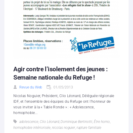
Agir contre l’isolement des jeunes :
Semaine nationale du Refuge !
Revue du Web
01/05/2013
Nicolas Noguier, Président, Clio Léonard, Déléguée régionale
IDF, et l’ensemble des équipes du Refuge ont l’honneur de
vous inviter à la « Table Ronde » : « Adolescence,
homophobie...
adolescence
,
Clio Léonard
,
Dominique Bertinotti
,
Être homo
,
homophobie intériorisée
,
nicolas noguier
,
rupture familiale