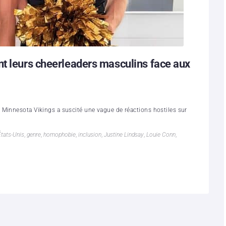
nt leurs cheerleaders masculins face aux
 Minnesota Vikings a suscité une vague de réactions hostiles sur
États-Unis
,
genre
,
homophobie
,
inclusion
,
Justine Lindsay
,
Louie Conn
,