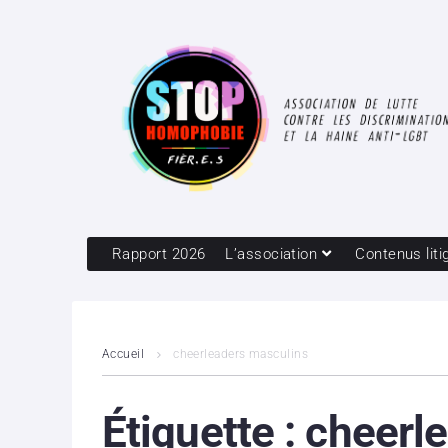
Rapport 2026
L’association
Contenus liti
Accueil
cheerleaders masculins
Étiquette :
cheerl