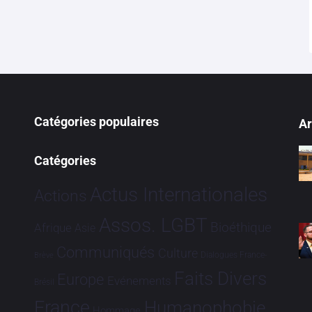
Catégories populaires
Ar
Catégories
Actus Internationales
Actions
Assos. LGBT
Bioéthique
Afrique
Asie
Communiqués
Culture
Dialogues France-
Brève
Faits Divers
Europe
Evénements
Brésil
France
Humanophobie
Hommage