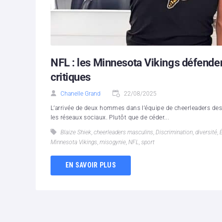
NFL : les Minnesota Vikings défende
critiques
Chanelle Grand
22/08/2025
L’arrivée de deux hommes dans l’équipe de cheerleaders des
les réseaux sociaux. Plutôt que de céder...
Blaize Shiek
,
cheerleaders masculins
,
Discrimination
,
diversité
,
Minnesota Vikings
,
misogynie
,
NFL
,
sport
EN SAVOIR PLUS