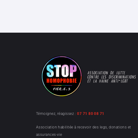
Témoignez, réagissez :
07 71 80 08 71
Association habilitée à recevoir des legs, donations et
assurances-vie