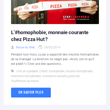
L’#homophobie, monnaie courante
chez Pizza Hut ?
Revue du Web
24/02/2014
Pendant huit mois, Lucas a supporté des insultes homophobes
de sa manager. La direction ne réagit pas. «Alors, est-ce qu’il
est pédé ? » C’est une des questions...
c'est un scandale!
,
Créteil
,
homophobie
,
insultes homophobes
,
invectives homophobes
,
orientation sexuelle
,
pizza hut
,
Souffrances au travail
EN SAVOIR PLUS