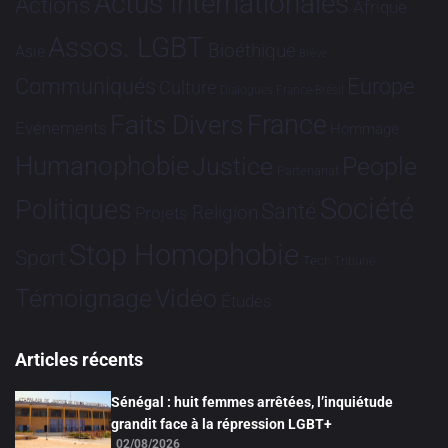
Actus Internationales
Actions
Afrique
Assos. LGBT
Bioéthique
Asie
Brève
Communiqués
Europe
Culture
Dialogues France-Brésil
France
Faits Divers
Evénements
Hommage
Humanophobie
Justice
People
Partenariat
Société
Politiques
Santé
Religion
Projets
Stop Homophobie
Sport
Tech
Tribune
Vidéo
Témoignage
Études
Articles récents
Sénégal : huit femmes arrêtées, l’inquiétude
grandit face à la répression LGBT+
02/08/2026