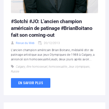
#Sotchi #JO: L’ancien champion
américain de patinage #BrianBoitano
fait son coming-out
Revue du Web
20/12/2013
L’ancien champion américain Brian Boitano, médaillé d’or de
patinage artistique aux jeux Olympiques de 1988 à Calgary, a
annoncé son homosexualité jeudi, deux jours après avoir...
Calgary
,
être homosexuel
,
homosexualite
,
Jeux olympiques
,
Russie
EN SAVOIR PLUS