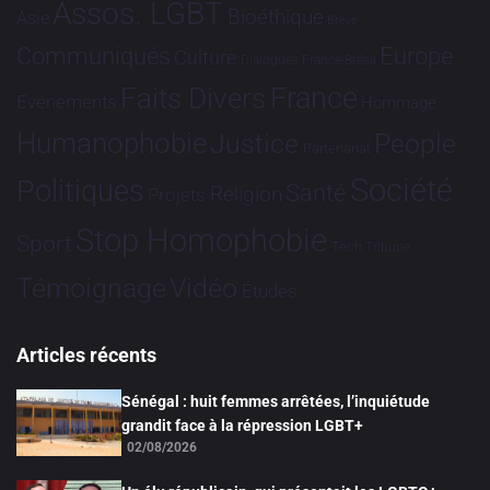
Assos. LGBT
Bioéthique
Asie
Brève
Communiqués
Europe
Culture
Dialogues France-Brésil
France
Faits Divers
Evénements
Hommage
Humanophobie
Justice
People
Partenariat
Société
Politiques
Santé
Religion
Projets
Stop Homophobie
Sport
Tech
Tribune
Vidéo
Témoignage
Études
Articles récents
Sénégal : huit femmes arrêtées, l’inquiétude
grandit face à la répression LGBT+
02/08/2026