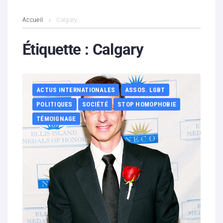
L’association
Accueil
Calgary
Contenus litigieux
Étiquette :
Calgary
Nous soutenir
ACTUS INTERNATIONALES
ASSOS. LGBT
Boutique
POLITIQUES
SOCIÉTÉ
STOP HOMOPHOBIE
Partenaires
TÉMOIGNAGE
Contacts
Hébergement solidaire