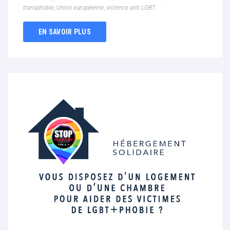
transphobie
,
Union européenne
,
violence anti LGBT
EN SAVOIR PLUS