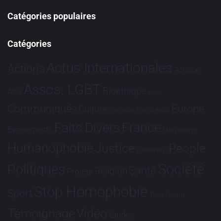
Catégories populaires
Catégories
Actus Internationales
Actions
Afrique
Assos. LGBT
Bioéthique
Asie
Brève
Communiqués
Europe
Culture
Dialogues France-Brésil
France
Faits Divers
Evénements
Hommage
Humanophobie
Justice
People
Partenariat
Société
Politiques
Santé
Religion
Projets
Stop Homophobie
Sport
Tech
Tribune
Vidéo
Témoignage
Études