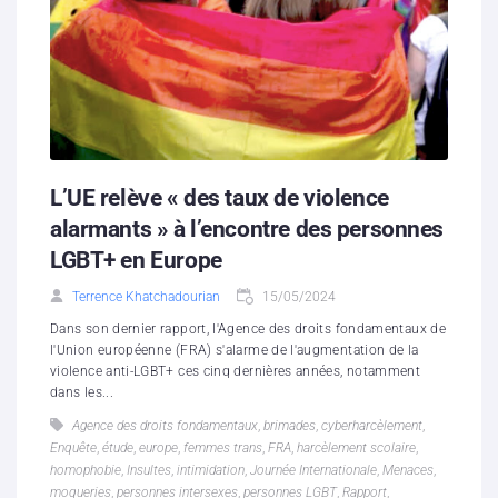
L’UE relève « des taux de violence
alarmants » à l’encontre des personnes
LGBT+ en Europe
Terrence Khatchadourian
15/05/2024
Dans son dernier rapport, l'Agence des droits fondamentaux de
l'Union européenne (FRA) s'alarme de l'augmentation de la
violence anti-LGBT+ ces cinq dernières années, notamment
dans les...
Agence des droits fondamentaux
,
brimades
,
cyberharcèlement
,
Enquête
,
étude
,
europe
,
femmes trans
,
FRA
,
harcèlement scolaire
,
homophobie
,
Insultes
,
intimidation
,
Journée Internationale
,
Menaces
,
moqueries
,
personnes intersexes
,
personnes LGBT
,
Rapport
,