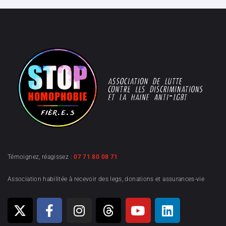
Témoignez, réagissez :
07 71 80 08 71
Association habilitée à recevoir des legs, donations et assurances-vie