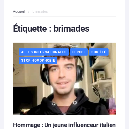
L’association
Accueil
brimades
Contenus litigieux
Étiquette :
brimades
Nous soutenir
ACTUS INTERNATIONALES
EUROPE
SOCIÉTÉ
Boutique
STOP HOMOPHOBIE
Partenaires
Contacts
Hébergement solidaire
Hommage : Un jeune influenceur italien