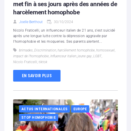
met fin à ses jours après des années de
harcèlement homophobe
Joelle Berthout
30/10/2024
Nicolo Fraticelli, un influenceur italien de 21 ans, s'est suicidé
après une longue lutte contre la dépression aggravée par
l'homophobie et les moqueries. Ses parents alertent...
brimades
,
Discrimination
,
harcèlement homophobe
,
homosexuel
,
impact de l’homophobie
,
Influenceur italien
,
jeune gay
,
LGBT
,
Nicolo Fraticelli
,
tiktok
EN SAVOIR PLUS
ACTUS INTERNATIONALES
EUROPE
STOP HOMOPHOBIE