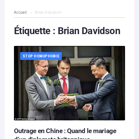
L’association
Accueil
Brian Davidson
Contenus litigieux
Étiquette :
Brian Davidson
Nous soutenir
STOP HOMOPHOBIE
Boutique
Partenaires
Contacts
Hébergement solidaire
Outrage en Chine : Quand le mariage