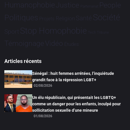
Humanophobie
Justice
People
Partenariat
Société
Politiques
Santé
Religion
Projets
Stop Homophobie
Sport
Tech
Tribune
Vidéo
Témoignage
Études
Articles récents
Sénégal : huit femmes arrêtées, l’inquiétude
grandit face à la répression LGBT+
02/08/2026
Un élu républicain, qui présentait les LGBTQ+
comme un danger pour les enfants, inculpé pour
sollicitation sexuelle d’une mineure
01/08/2026