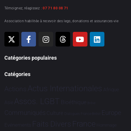
Témoignez, réagissez :
07 71 80 08 71
Association habilitée à recevoir des legs, donations et assurances-vie
Catégories populaires
Catégories
Actus Internationales
Actions
Afrique
Assos. LGBT
Bioéthique
Asie
Brève
Communiqués
Europe
Culture
Dialogues France-Brésil
France
Faits Divers
Evénements
Hommage