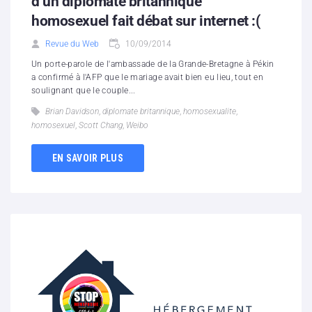
d’un diplomate britannique
homosexuel fait débat sur internet :(
Revue du Web
10/09/2014
Un porte-parole de l'ambassade de la Grande-Bretagne à Pékin
a confirmé à l'AFP que le mariage avait bien eu lieu, tout en
soulignant que le couple...
Brian Davidson
,
diplomate britannique
,
homosexualite
,
homosexuel
,
Scott Chang
,
Weibo
EN SAVOIR PLUS