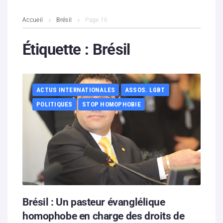
L’association
Accueil
Brésil
Page 16
Contenus litigieux
Étiquette :
Brésil
Nous soutenir
ACTUS INTERNATIONALES
ASSOS. LGBT
Boutique
POLITIQUES
STOP HOMOPHOBIE
Partenaires
Contacts
Hébergement solidaire
Brésil : Un pasteur évanglélique
homophobe en charge des droits de