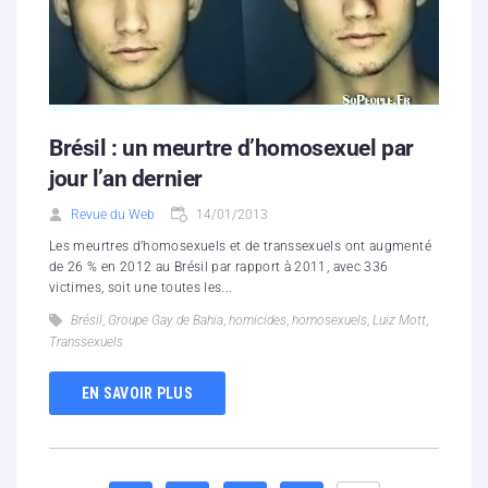
Brésil : un meurtre d’homosexuel par
jour l’an dernier
Revue du Web
14/01/2013
Les meurtres d’homosexuels et de transsexuels ont augmenté
de 26 % en 2012 au Brésil par rapport à 2011, avec 336
victimes, soit une toutes les...
Brésil
,
Groupe Gay de Bahia
,
homicides
,
homosexuels
,
Luiz Mott
,
Transsexuels
EN SAVOIR PLUS