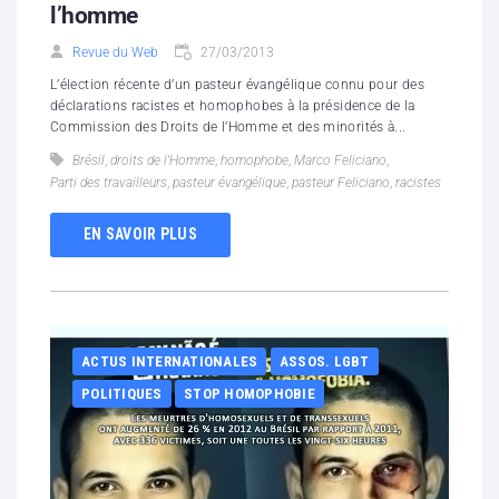
l’homme
Revue du Web
27/03/2013
L’élection récente d’un pasteur évangélique connu pour des
déclarations racistes et homophobes à la présidence de la
Commission des Droits de l’Homme et des minorités à...
Brésil
,
droits de l'Homme
,
homophobe
,
Marco Feliciano
,
Parti des travailleurs
,
pasteur évangélique
,
pasteur Feliciano
,
racistes
EN SAVOIR PLUS
ACTUS INTERNATIONALES
ASSOS. LGBT
POLITIQUES
STOP HOMOPHOBIE