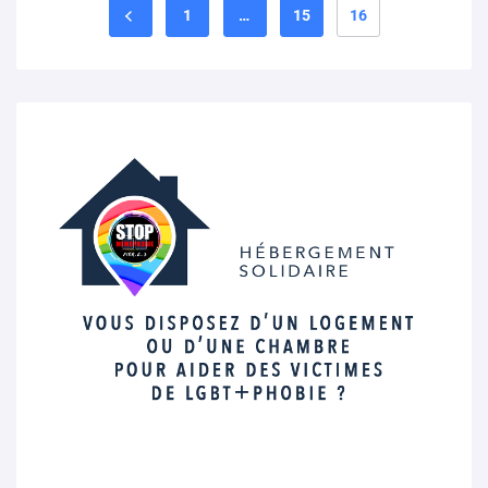
1
…
15
16