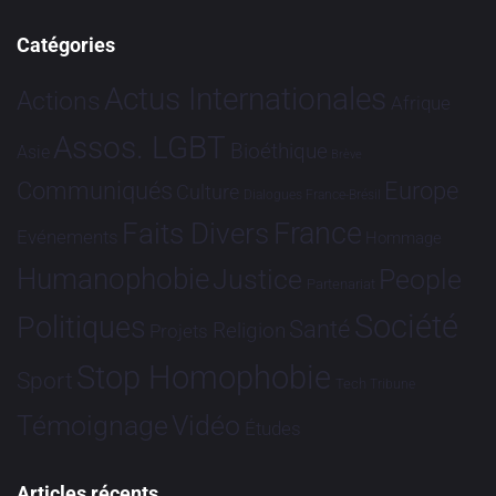
Catégories
Actus Internationales
Actions
Afrique
Assos. LGBT
Bioéthique
Asie
Brève
Communiqués
Europe
Culture
Dialogues France-Brésil
France
Faits Divers
Evénements
Hommage
Humanophobie
Justice
People
Partenariat
Société
Politiques
Santé
Religion
Projets
Stop Homophobie
Sport
Tech
Tribune
Vidéo
Témoignage
Études
Articles récents