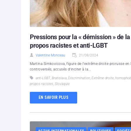
Pressions pour la « démission » de la
propos racistes et anti-LGBT
Valentine Monceau
21/08/2024
Martina Simkovicova, figure de l’extrême droite prorusse en 
controversés, accusés d'inciter à la...
anti-LGBT
,
Bratislava
,
Discrimination
,
Extrême droite
,
homophob
propos racistes
,
Slovaquie
EN SAVOIR PLUS
ACTUS INTERNATIONALES
POLITIQUES
SOCIÉT