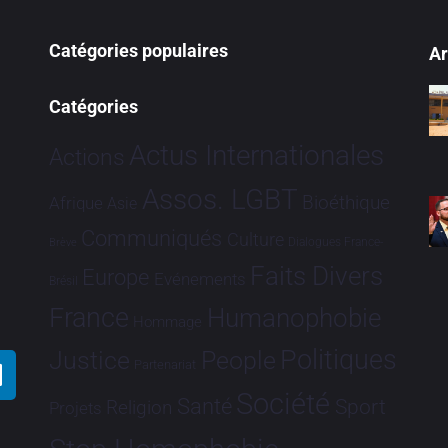
Catégories populaires
Ar
Catégories
Actus Internationales
Actions
Assos. LGBT
Bioéthique
Afrique
Asie
Communiqués
Culture
Dialogues France-
Brève
Faits Divers
Europe
Evénements
Brésil
France
Humanophobie
Hommage
Politiques
Justice
People
Partenariat
Société
Santé
Sport
Religion
Projets