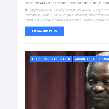
Les conservateurs ne sont pas parvenus à renforcer l'interdicti
adoption d’enfants
,
Amnesty International
,
Andrea Pallang
,
assoc
Constitution slovaque
,
contre les gays
,
euthanasie
,
famille tradition
Robert Godal
,
Sexualité
,
slovaques
,
Slovaquie
,
union civile
,
vague an
EN SAVOIR PLUS
ACTUS INTERNATIONALES
ASSOS. LGBT
HUMA