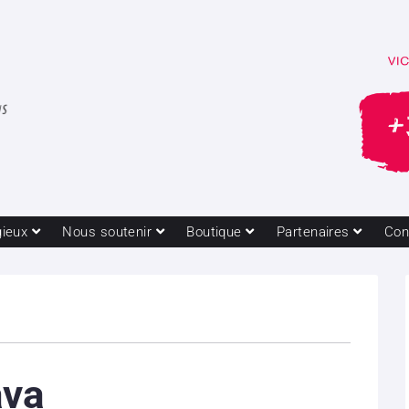
gieux
Nous soutenir
Boutique
Partenaires
Con
ava