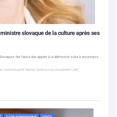
 ministre slovaque de la culture après ses
Slovaquie, fait face à des appels à la démission suite à ses propos
ie
,
homosexualité
,
Martina Simkovicova
,
mouvement LGBT
,
É
STOP HOMOPHOBIE
VIDÉO