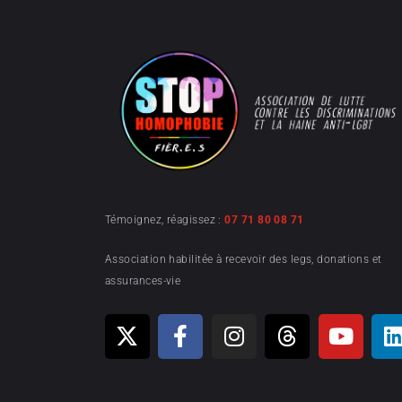
Témoignez, réagissez :
07 71 80 08 71
Association habilitée à recevoir des legs, donations et
assurances-vie