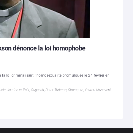
rkson dénonce la loi homophobe
e la loi criminalisant l’homosexualité promulguée le 24 février en
uels
,
Justice et Paix
,
Ouganda
,
Peter Turkson
,
Slovaquie
,
Yoweri Museveni