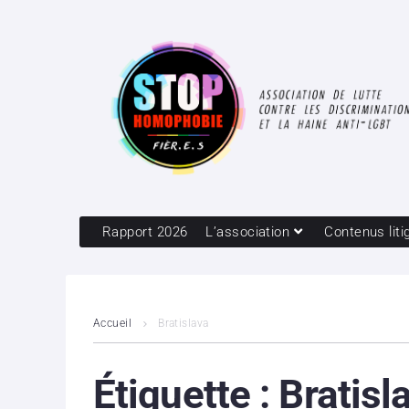
Rapport 2026
L’association
Contenus liti
Accueil
Bratislava
Étiquette :
Bratisl