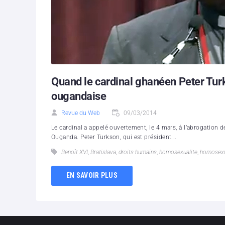
Quand le cardinal ghanéen Peter Tu
ougandaise
Revue du Web
09/03/2014
Le cardinal a appelé ouvertement, le 4 mars, à l’abrogation d
Ouganda. Peter Turkson, qui est président...
Benoît XVI
,
Bratislava
,
droits humains
,
homosexualite
,
homosex
EN SAVOIR PLUS