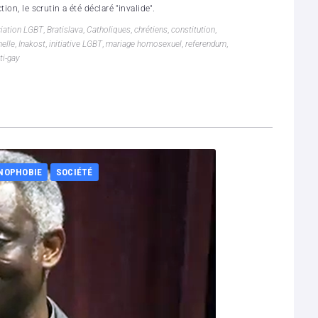
on, le scrutin a été déclaré "invalide".
iation LGBT
,
Bratislava
,
Catholiques
,
chrétiens
,
constitution
,
nelle
,
Inakost
,
initiative LGBT
,
mariage homosexuel
,
referendum
,
ti-gay
NOPHOBIE
SOCIÉTÉ