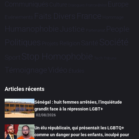
Communiqués
Europe
Culture
Dialogues France-Brésil
France
Faits Divers
Evénements
Hommage
Humanophobie
Justice
People
Partenariat
Société
Politiques
Santé
Religion
Projets
Stop Homophobie
Sport
Tech
Tribune
Vidéo
Témoignage
Études
Articles récents
Sénégal : huit femmes arrêtées, l’inquiétude
grandit face à la répression LGBT+
02/08/2026
Un élu républicain, qui présentait les LGBTQ+
comme un danger pour les enfants, inculpé pour