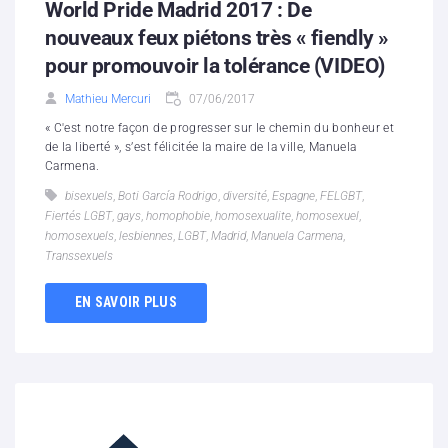
World Pride Madrid 2017 : De
nouveaux feux piétons très « fiendly »
pour promouvoir la tolérance (VIDEO)
Mathieu Mercuri
07/06/2017
« C'est notre façon de progresser sur le chemin du bonheur et
de la liberté », s’est félicitée la maire de la ville, Manuela
Carmena.
bisexuels
,
Boti García Rodrigo
,
diversité
,
Espagne
,
FELGBT
,
Fiertés LGBT
,
gays
,
homophobie
,
homosexualite
,
homosexuel
,
homosexuels
,
lesbiennes
,
LGBT
,
Madrid
,
Manuela Carmena
,
Transsexuels
EN SAVOIR PLUS