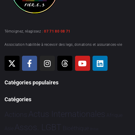
Témoignez, réagissez :
07 71 80 08 71
Association habilitée à recevoir des legs, donations et assurances-vie
Catégories populaires
Catégories
Actus Internationales
Actions
Afrique
Assos. LGBT
Bioéthique
Asie
Brève