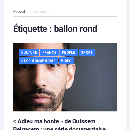
L’association
Accueil
ballon rond
Contenus litigieux
Étiquette :
ballon rond
Nous soutenir
CULTURE
FRANCE
PEOPLE
SPORT
Boutique
STOP HOMOPHOBIE
VIDÉO
Partenaires
Contacts
Hébergement solidaire
« Adieu ma honte » de Ouissem
Belgacem : une série documentaire