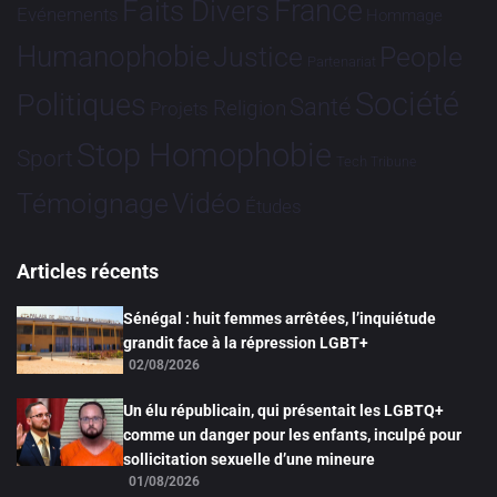
France
Faits Divers
Evénements
Hommage
Humanophobie
Justice
People
Partenariat
Société
Politiques
Santé
Religion
Projets
Stop Homophobie
Sport
Tech
Tribune
Vidéo
Témoignage
Études
Articles récents
Sénégal : huit femmes arrêtées, l’inquiétude
grandit face à la répression LGBT+
02/08/2026
Un élu républicain, qui présentait les LGBTQ+
comme un danger pour les enfants, inculpé pour
sollicitation sexuelle d’une mineure
01/08/2026