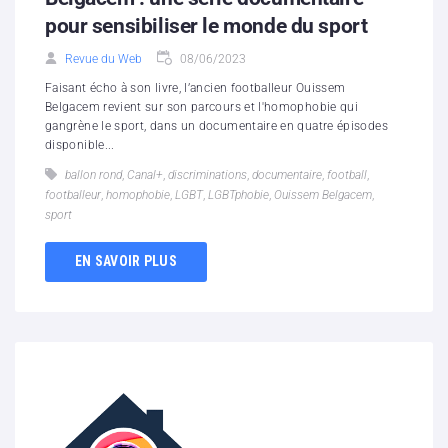
pour sensibiliser le monde du sport
Revue du Web
08/06/2023
Faisant écho à son livre, l’ancien footballeur Ouissem
Belgacem revient sur son parcours et l'homophobie qui
gangrène le sport, dans un documentaire en quatre épisodes
disponible...
ballon rond
,
Canal+
,
discriminations
,
documentaire
,
football
,
footballeur
,
homophobie
,
LGBT
,
LGBTphobie
,
Ouissem Belgacem
,
sport
EN SAVOIR PLUS