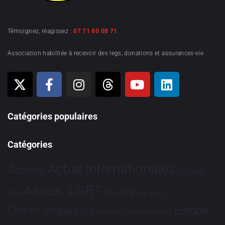
Témoignez, réagissez :
07 71 80 08 71
Association habilitée à recevoir des legs, donations et assurances-vie
Catégories populaires
Catégories
Actus Internationales
Actions
Afrique
Assos. LGBT
Bioéthique
Asie
Brève
Communiqués
Europe
Culture
Dialogues France-Brésil