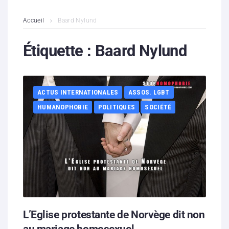
L’association
Accueil
Baard Nylund
Contenus litigieux
Étiquette :
Baard Nylund
Nous soutenir
ACTUS INTERNATIONALES
ASSOS. LGBT
Boutique
HUMANOPHOBIE
POLITIQUES
SOCIÉTÉ
Partenaires
Contacts
Hébergement solidaire
L’Eglise protestante de Norvège dit non