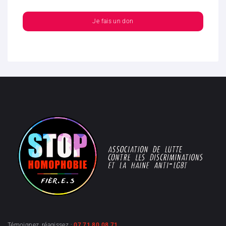
Je fais un don
Témoignez, réagissez :
07 71 80 08 71