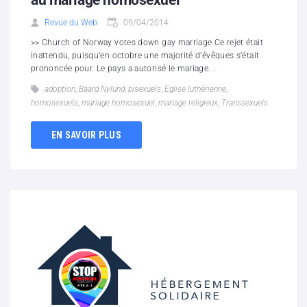
au mariage homosexuel
Revue du Web
09/04/2014
>> Church of Norway votes down gay marriage Ce rejet était
inattendu, puisqu’en octobre une majorité d’évêques s’était
prononcée pour. Le pays a autorisé le mariage...
adoption
,
Baard Nylund
,
bisexuels
,
Eglise luthérienne
,
homosexuels
,
mariage homosexuel
,
mariage religieux
,
Transsexuels
EN SAVOIR PLUS