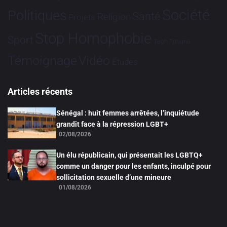
Société
Politiques
Santé
Religion
Projets
Stop Homophobie
Sport
Tech
Tribune
Vidéo
Témoignage
Études
Articles récents
Sénégal : huit femmes arrêtées, l’inquiétude
grandit face à la répression LGBT+
02/08/2026
Un élu républicain, qui présentait les LGBTQ+
comme un danger pour les enfants, inculpé pour
sollicitation sexuelle d’une mineure
01/08/2026