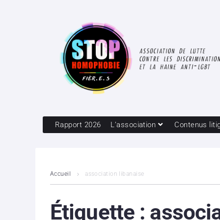
Rapport 2026
L’association
Contenus liti
Accueil
association libanaise
Étiquette :
associa