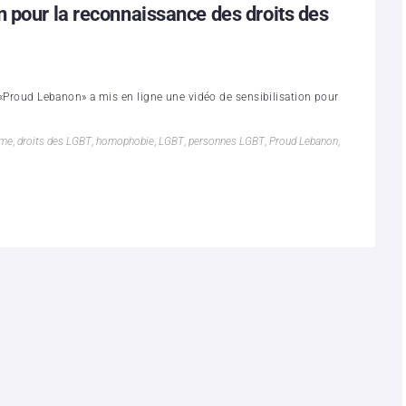
 pour la reconnaissance des droits des
e «Proud Lebanon» a mis en ligne une vidéo de sensibilisation pour
mme
,
droits des LGBT
,
homophobie
,
LGBT
,
personnes LGBT
,
Proud Lebanon
,