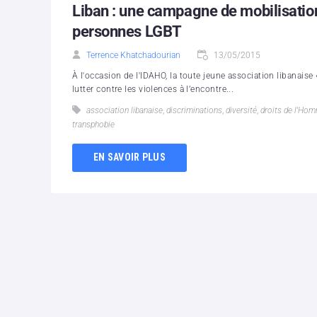
Liban : une campagne de mobilisation
personnes LGBT
Terrence Khatchadourian
13/05/2015
À l'occasion de l'IDAHO, la toute jeune association libanais
lutter contre les violences à l’encontre...
association libanaise
,
discriminations
,
diversité
,
droits de l'Ho
transphobie
EN SAVOIR PLUS