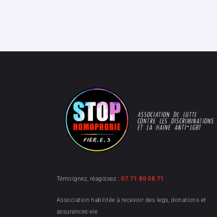
Témoignez, réagissez :
07 71 80 08 71
Association habilitée à recevoir des legs, donations et
assurances-vie