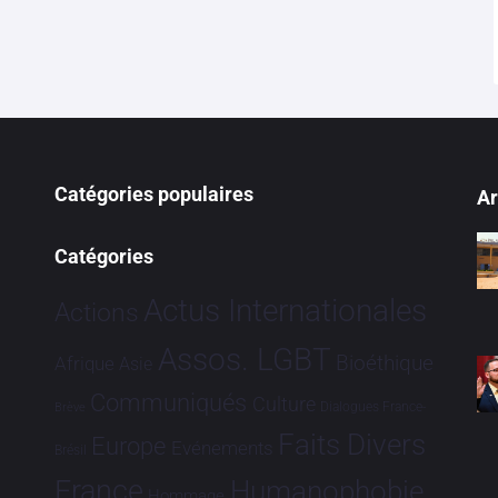
Catégories populaires
Ar
Catégories
Actus Internationales
Actions
Assos. LGBT
Bioéthique
Afrique
Asie
Communiqués
Culture
Dialogues France-
Brève
Faits Divers
Europe
Evénements
Brésil
France
Humanophobie
Hommage