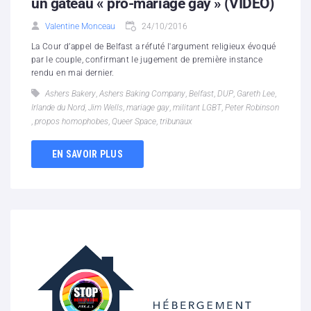
un gâteau « pro-mariage gay » (VIDEO)
Valentine Monceau
24/10/2016
La Cour d’appel de Belfast a réfuté l'argument religieux évoqué
par le couple, confirmant le jugement de première instance
rendu en mai dernier.
Ashers Bakery
,
Ashers Baking Company
,
Belfast
,
DUP
,
Gareth Lee
,
Irlande du Nord
,
Jim Wells
,
mariage gay
,
militant LGBT
,
Peter Robinson
,
propos homophobes
,
Queer Space
,
tribunaux
EN SAVOIR PLUS