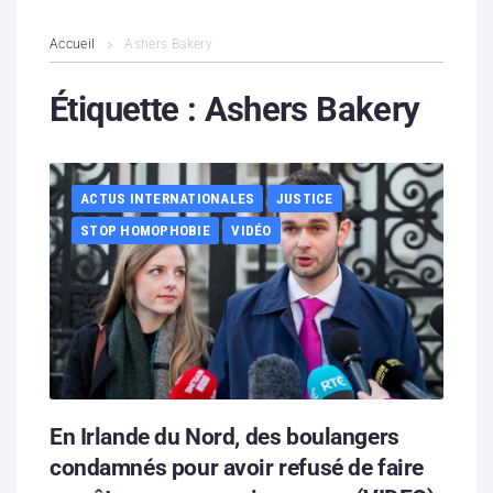
L’association
Accueil
Ashers Bakery
Contenus litigieux
Étiquette :
Ashers Bakery
Nous soutenir
ACTUS INTERNATIONALES
JUSTICE
Boutique
STOP HOMOPHOBIE
VIDÉO
Partenaires
Contacts
Hébergement solidaire
En Irlande du Nord, des boulangers
condamnés pour avoir refusé de faire