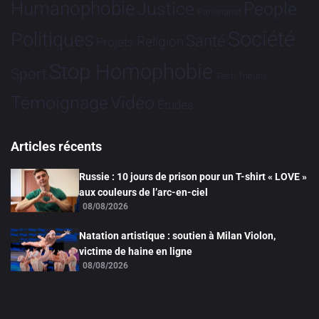
Humanophobie
Justice
People
Partenariat
Société
Politiques
Santé
Religion
Projets
Stop Homophobie
Sport
Tech
Tribune
Vidéo
Témoignage
Études
Articles récents
Russie : 10 jours de prison pour un T-shirt « LOVE »
aux couleurs de l’arc-en-ciel
08/08/2026
Natation artistique : soutien à Milan Violon,
victime de haine en ligne
08/08/2026