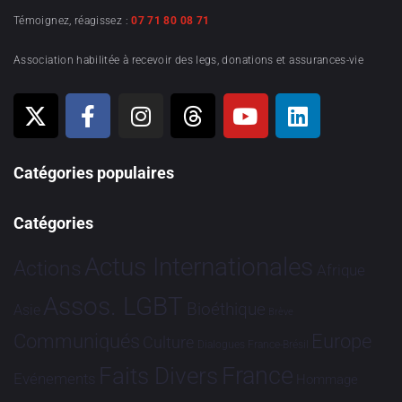
Témoignez, réagissez :
07 71 80 08 71
Association habilitée à recevoir des legs, donations et assurances-vie
Catégories populaires
Catégories
Actus Internationales
Actions
Afrique
Assos. LGBT
Bioéthique
Asie
Brève
Communiqués
Europe
Culture
Dialogues France-Brésil
France
Faits Divers
Evénements
Hommage