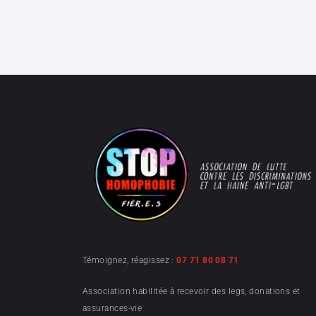
Témoignez, réagissez :
07 71 80 08 71
Association habilitée à recevoir des legs, donations et
assurances-vie