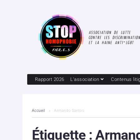
Rapport 2026
L’association
Contenus liti
Accueil
Armando Santos
Étiquette :
Armand