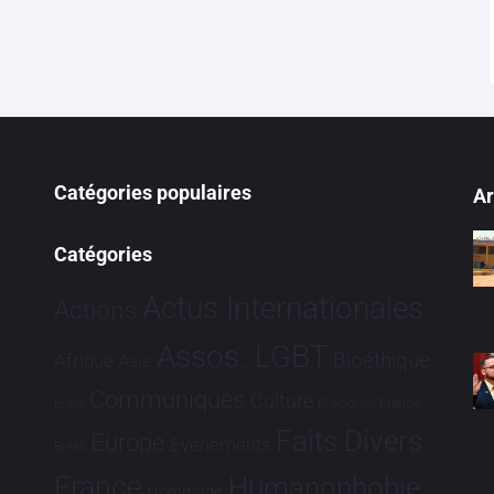
Catégories populaires
Ar
Catégories
Actus Internationales
Actions
Assos. LGBT
Bioéthique
Afrique
Asie
Communiqués
Culture
Dialogues France-
Brève
Faits Divers
Europe
Evénements
Brésil
France
Humanophobie
Hommage