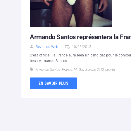
Armando Santos représentera la Fra
Revue du Web
10/05/2013
C’est officiel, la France aura bien un candidat pour le conc
beau Armando Santos...
Armando Santos
,
France
,
Mr Gay Europe 2013
,
sportif
EN SAVOIR PLUS