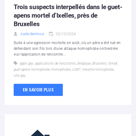
Trois suspects interpellés dans le guet-
apens mortel d’Ixelles, près de
Bruxelles
Joelle Berthout
02/10/2024
Suite à une agression mortelle en août, où un père a été tué en
défendant son fils lors d'une attaque homophobe orchestrée
via l'application de rencontre...
appli gay
,
applications de rencontres
,
Belgique
,
Bruxelles
,
Grindr
,
guet-apens homophobe
,
homophobie
,
LGBT
,
meurtre homophobe
,
site gay
EN SAVOIR PLUS