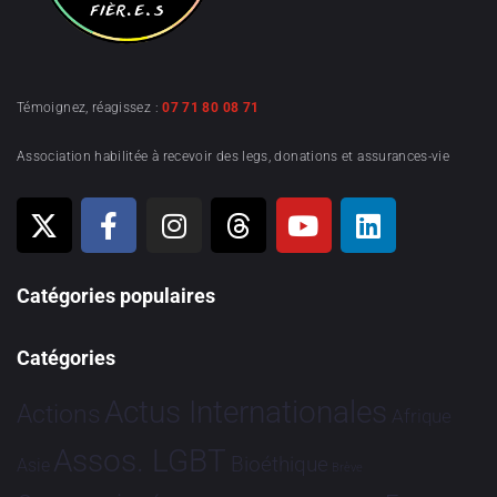
Témoignez, réagissez :
07 71 80 08 71
Association habilitée à recevoir des legs, donations et assurances-vie
Catégories populaires
Catégories
Actus Internationales
Actions
Afrique
Assos. LGBT
Bioéthique
Asie
Brève