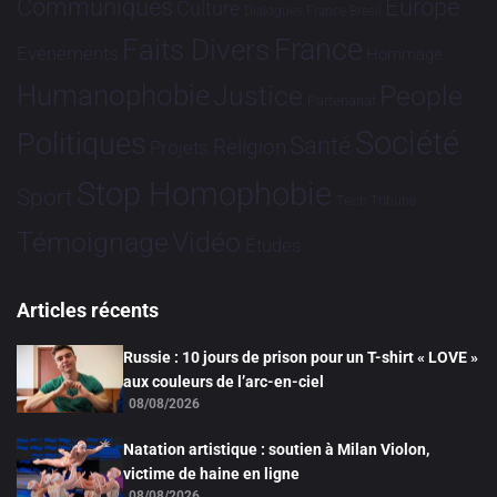
Communiqués
Europe
Culture
Dialogues France-Brésil
France
Faits Divers
Evénements
Hommage
Humanophobie
Justice
People
Partenariat
Société
Politiques
Santé
Religion
Projets
Stop Homophobie
Sport
Tech
Tribune
Vidéo
Témoignage
Études
Articles récents
Russie : 10 jours de prison pour un T-shirt « LOVE »
aux couleurs de l’arc-en-ciel
08/08/2026
Natation artistique : soutien à Milan Violon,
victime de haine en ligne
08/08/2026