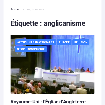
L’association
Accueil
anglicanisme
Contenus litigieux
Étiquette :
anglicanisme
Nous soutenir
ACTUS INTERNATIONALES
EUROPE
RELIGION
Boutique
STOP HOMOPHOBIE
Partenaires
Contacts
Hébergement solidaire
Royaume-Uni : l’Église d’Angleterre