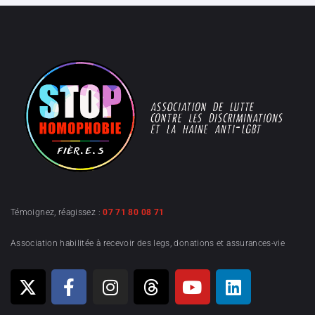
Témoignez, réagissez :
07 71 80 08 71
Association habilitée à recevoir des legs, donations et assurances-vie