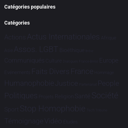
Catégories populaires
Catégories
Actus Internationales
Actions
Afrique
Assos. LGBT
Bioéthique
Asie
Brève
Communiqués
Europe
Culture
Dialogues France-Brésil
France
Faits Divers
Evénements
Hommage
Humanophobie
Justice
People
Partenariat
Société
Politiques
Santé
Religion
Projets
Stop Homophobie
Sport
Tech
Tribune
Vidéo
Témoignage
Études