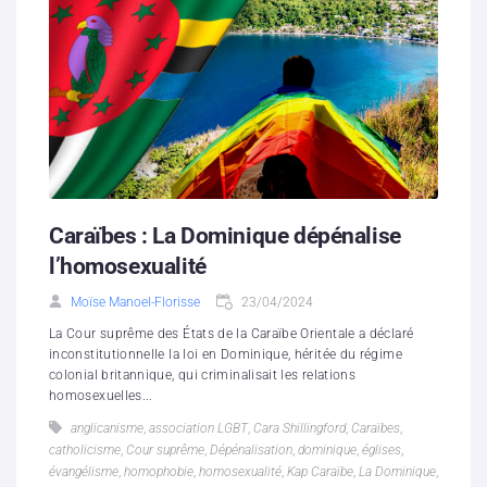
Caraïbes : La Dominique dépénalise
l’homosexualité
Moïse Manoel-Florisse
23/04/2024
La Cour suprême des États de la Caraïbe Orientale a déclaré
inconstitutionnelle la loi en Dominique, héritée du régime
colonial britannique, qui criminalisait les relations
homosexuelles...
anglicanisme
,
association LGBT
,
Cara Shillingford
,
Caraïbes
,
catholicisme
,
Cour suprême
,
Dépénalisation
,
dominique
,
églises
,
évangélisme
,
homophobie
,
homosexualité
,
Kap Caraïbe
,
La Dominique
,