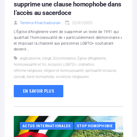
supprime une clause homophobe dans
l’accès au sacerdoce
Terrence Khatchadourian
22/07/2025
L’Église d’Angleterre vient de supprimer un texte de 1991 qui
qualifiait l’homosexualité de « particulièrement déshonorante »
et imposait la chasteté aux personnes LGBTQ+ souhaitant
devenir...
anglicanisme
,
clergé
,
Discrimination
,
Église d’Angleterre
,
homosexualité et foi
,
inclusion
,
LGBTQ+
,
ordination
,
réforme religieuse
,
religion et homosexualité
,
spiritualité inclusive
,
synode
,
texte homophobe
,
vocations religieuses
EN SAVOIR PLUS
ACTUS INTERNATIONALES
STOP HOMOPHOBIE