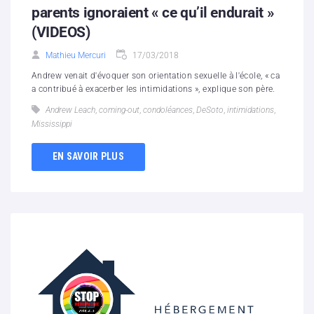
parents ignoraient « ce qu’il endurait »
(VIDEOS)
Mathieu Mercuri
17/03/2018
Andrew venait d'évoquer son orientation sexuelle à l'école, « ca
a contribué à exacerber les intimidations », explique son père.
Andrew Leach
,
coming-out
,
condoléances
,
DeSoto
,
intimidations
,
Mississippi
EN SAVOIR PLUS