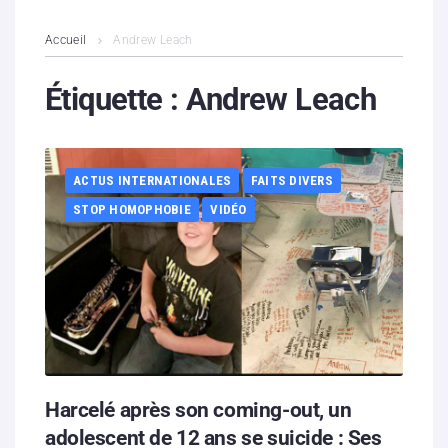
L’association
Accueil
Andrew Leach
Contenus litigieux
Étiquette :
Andrew Leach
Nous soutenir
ACTUS INTERNATIONALES
FAITS DIVERS
Boutique
STOP HOMOPHOBIE
VIDÉO
Partenaires
Contacts
Hébergement solidaire
Harcelé après son coming-out, un
adolescent de 12 ans se suicide : Ses