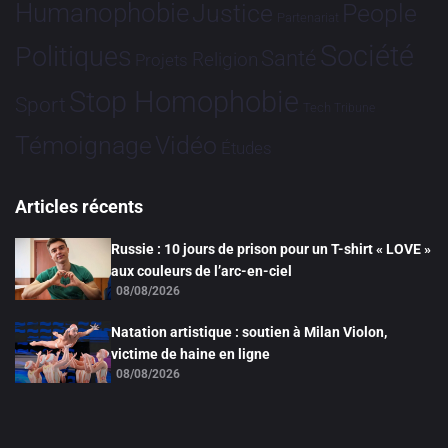
Humanophobie
Justice
People
Partenariat
Société
Politiques
Santé
Religion
Projets
Stop Homophobie
Sport
Tech
Tribune
Vidéo
Témoignage
Études
Articles récents
Russie : 10 jours de prison pour un T-shirt « LOVE »
aux couleurs de l’arc-en-ciel
08/08/2026
Natation artistique : soutien à Milan Violon,
victime de haine en ligne
08/08/2026