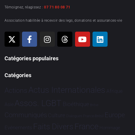
Témoignez, réagissez :
07 71 80 08 71
Association habilitée à recevoir des legs, donations et assurances-vie
Catégories populaires
Catégories
Actus Internationales
Actions
Afrique
Assos. LGBT
Bioéthique
Asie
Brève
Communiqués
Europe
Culture
Dialogues France-Brésil
France
Faits Divers
Evénements
Hommage