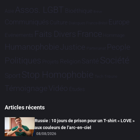
Assos. LGBT
Bioéthique
Asie
Brève
Communiqués
Europe
Culture
Dialogues France-Brésil
France
Faits Divers
Evénements
Hommage
Humanophobie
Justice
People
Partenariat
Société
Politiques
Santé
Religion
Projets
Stop Homophobie
Sport
Tech
Tribune
Vidéo
Témoignage
Études
Articles récents
Russie : 10 jours de prison pour un T-shirt « LOVE »
aux couleurs de l’arc-en-ciel
08/08/2026