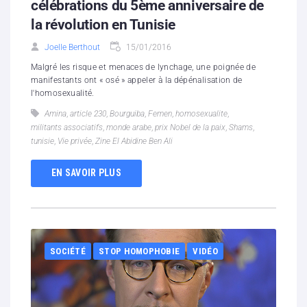
célébrations du 5ème anniversaire de
la révolution en Tunisie
Joelle Berthout
15/01/2016
Malgré les risque et menaces de lynchage, une poignée de
manifestants ont « osé » appeler à la dépénalisation de
l'homosexualité.
Amina
,
article 230
,
Bourguiba
,
Femen
,
homosexualite
,
militants associatifs
,
monde arabe
,
prix Nobel de la paix
,
Shams
,
tunisie
,
Vie privée
,
Zine El Abidine Ben Ali
EN SAVOIR PLUS
SOCIÉTÉ
STOP HOMOPHOBIE
VIDÉO