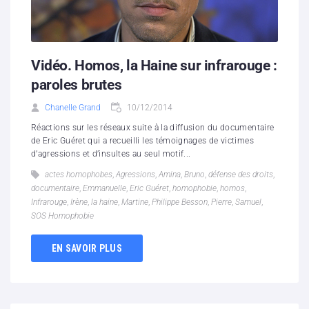
Vidéo. Homos, la Haine sur infrarouge :
paroles brutes
Chanelle Grand
10/12/2014
Réactions sur les réseaux suite à la diffusion du documentaire
de Eric Guéret qui a recueilli les témoignages de victimes
d’agressions et d’insultes au seul motif...
actes homophobes
,
Agressions
,
Amina
,
Bruno
,
défense des droits
,
documentaire
,
Emmanuelle
,
Eric Guéret
,
homophobie
,
homos
,
Infrarouge
,
Irène
,
la haine
,
Martine
,
Philippe Besson
,
Pierre
,
Samuel
,
SOS Homophobie
EN SAVOIR PLUS