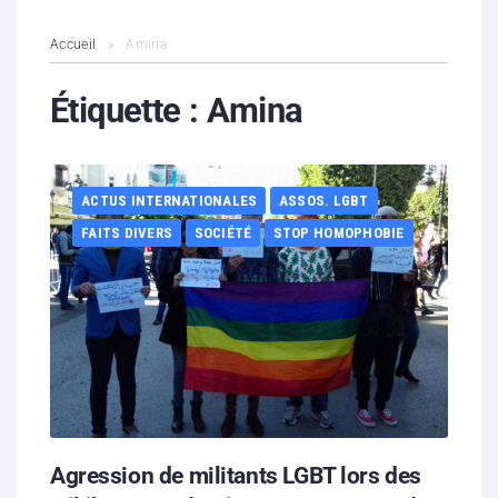
L’association
Accueil
Amina
Contenus litigieux
Étiquette :
Amina
Nous soutenir
ACTUS INTERNATIONALES
ASSOS. LGBT
Boutique
FAITS DIVERS
SOCIÉTÉ
STOP HOMOPHOBIE
Partenaires
Contacts
Hébergement solidaire
Agression de militants LGBT lors des