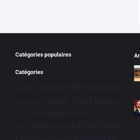
Catégories populaires
Ar
Catégories
Actus Internationales
Actions
Assos. LGBT
Bioéthique
Afrique
Asie
Communiqués
Culture
Dialogues France-
Brève
Faits Divers
Europe
Evénements
Brésil
France
Humanophobie
Hommage