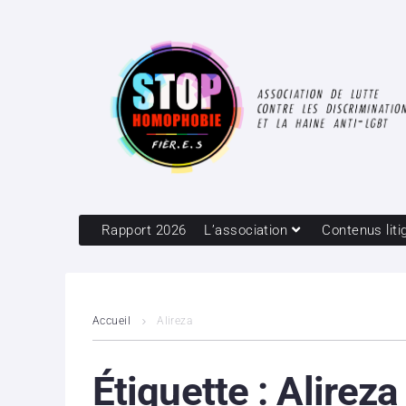
Rapport 2026
L’association
Contenus liti
Accueil
Alireza
Étiquette :
Alireza