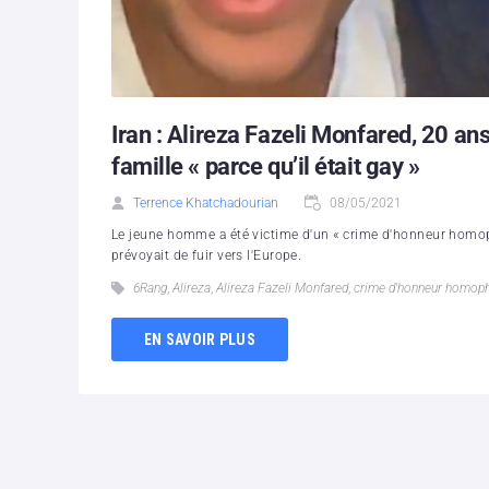
Iran : Alireza Fazeli Monfared, 20 a
famille « parce qu’il était gay »
Terrence Khatchadourian
08/05/2021
Le jeune homme a été victime d'un « crime d'honneur homop
prévoyait de fuir vers l'Europe.
6Rang
,
Alireza
,
Alireza Fazeli Monfared
,
crime d'honneur homop
EN SAVOIR PLUS