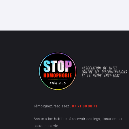
Témoignez, réagissez :
07 71 80 08 71
Association habilitée à recevoir des legs, donations et
assurances-vie