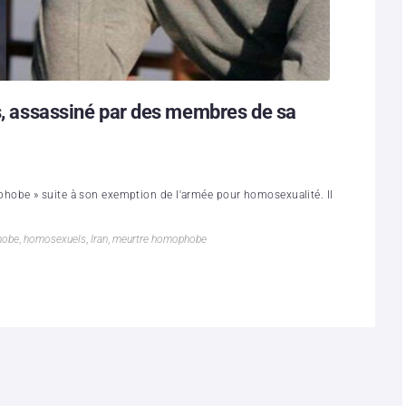
ns, assassiné par des membres de sa
hobe » suite à son exemption de l'armée pour homosexualité. Il
hobe
,
homosexuels
,
Iran
,
meurtre homophobe