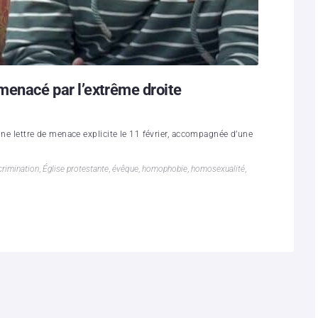
enacé par l’extrême droite
 une lettre de menace explicite le 11 février, accompagnée d’une
crimination
,
Église protestante
,
évêque
,
homophobie
,
homosexualité
,