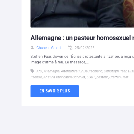
Allemagne : un pasteur homosexuel m
Chanelle Grand
25/02/2025
Steffen Paar, doyen de l’Église protestante à Itzehoe, a reçu
image d’arme à feu. Le message,...
AfD
,
Allemagne
,
Alternative für Deutschland
,
Christoph Paar
,
Dis
Itzehoe
,
Kristina Kühnbaum-Schmidt
,
LGBT
,
pasteur
,
Steffen Paar
EN SAVOIR PLUS