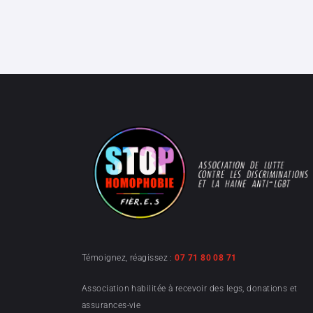
Témoignez, réagissez :
07 71 80 08 71
Association habilitée à recevoir des legs, donations et
assurances-vie