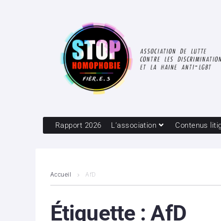
Rapport 2026
L’association
Contenus liti
Accueil
AfD
Étiquette :
AfD