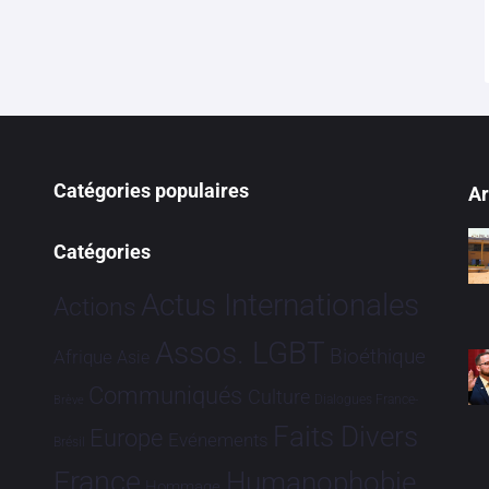
Catégories populaires
Ar
Catégories
Actus Internationales
Actions
Assos. LGBT
Bioéthique
Afrique
Asie
Communiqués
Culture
Dialogues France-
Brève
Faits Divers
Europe
Evénements
Brésil
France
Humanophobie
Hommage