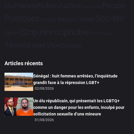
Humanophobie
Justice
People
Partenariat
Société
Politiques
Santé
Religion
Projets
Stop Homophobie
Sport
Tech
Tribune
Vidéo
Témoignage
Études
Articles récents
Sénégal : huit femmes arrêtées, l’inquiétude
grandit face à la répression LGBT+
02/08/2026
Un élu républicain, qui présentait les LGBTQ+
comme un danger pour les enfants, inculpé pour
sollicitation sexuelle d’une mineure
01/08/2026