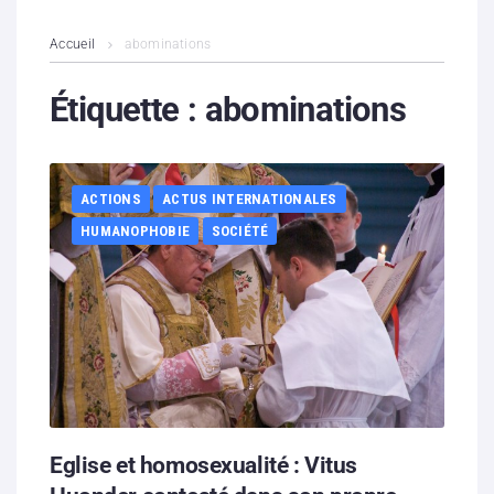
L’association
Accueil
abominations
Contenus litigieux
Étiquette :
abominations
Nous soutenir
ACTIONS
ACTUS INTERNATIONALES
Boutique
HUMANOPHOBIE
SOCIÉTÉ
Partenaires
Contacts
Hébergement solidaire
Eglise et homosexualité : Vitus