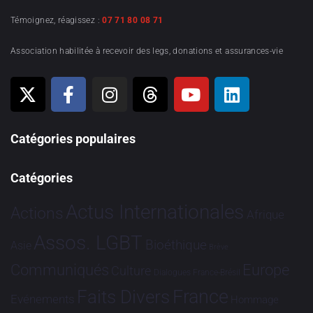
Témoignez, réagissez :
07 71 80 08 71
Association habilitée à recevoir des legs, donations et assurances-vie
Catégories populaires
Catégories
Actus Internationales
Actions
Afrique
Assos. LGBT
Bioéthique
Asie
Brève
Communiqués
Europe
Culture
Dialogues France-Brésil
France
Faits Divers
Evénements
Hommage