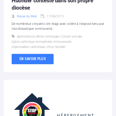
Huonder contesté dans son propre
diocèse
Revue du Web
17/08/2015
De nombreux croyants ont réagi avec colère à l'exposé tenu par
l'ecclésiastique controversé...
abominations
,
Benno Schnüriger
,
Conseil synodal
,
Eglise catholique
,
homophobie
,
homosexuels
,
responsables catholiques
,
Vitus Huonder
EN SAVOIR PLUS