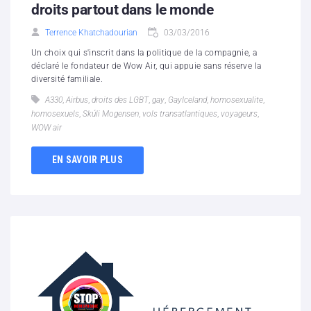
droits partout dans le monde
Terrence Khatchadourian
03/03/2016
Un choix qui s'inscrit dans la politique de la compagnie, a
déclaré le fondateur de Wow Air, qui appuie sans réserve la
diversité familiale.
A330
,
Airbus
,
droits des LGBT
,
gay
,
GayIceland
,
homosexualite
,
homosexuels
,
Skúli Mogensen
,
vols transatlantiques
,
voyageurs
,
WOW air
EN SAVOIR PLUS