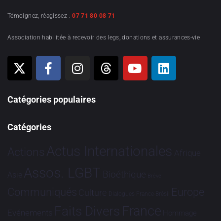
Témoignez, réagissez :
07 71 80 08 71
Association habilitée à recevoir des legs, donations et assurances-vie
Catégories populaires
Catégories
Actus Internationales
Actions
Afrique
Assos. LGBT
Bioéthique
Asie
Brève
Communiqués
Europe
Culture
Dialogues France-Brésil
France
Faits Divers
Evénements
Hommage