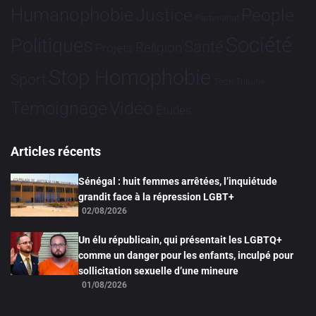
Humanophobie
Justice
People
Partenariat
Société
Politiques
Santé
Religion
Projets
Stop Homophobie
Sport
Tech
Tribune
Vidéo
Témoignage
Études
Articles récents
Sénégal : huit femmes arrêtées, l’inquiétude
grandit face à la répression LGBT+
02/08/2026
Un élu républicain, qui présentait les LGBTQ+
comme un danger pour les enfants, inculpé pour
sollicitation sexuelle d’une mineure
01/08/2026