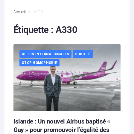
L’association
Accueil
A330
Contenus litigieux
Étiquette :
A330
Nous soutenir
ACTUS INTERNATIONALES
SOCIÉTÉ
Boutique
STOP HOMOPHOBIE
Partenaires
Contacts
Hébergement solidaire
Islande : Un nouvel Airbus baptisé «
Gay » pour promouvoir l’égalité des