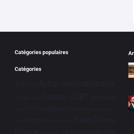
Catégories populaires
Ar
Catégories
Actus Internationales
Actions
Assos. LGBT
Bioéthique
Afrique
Asie
Communiqués
Culture
Dialogues France-
Brève
Faits Divers
Europe
Evénements
Brésil
France
Humanophobie
Hommage