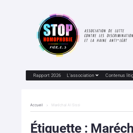
Rapport 2026
L’association
Contenus liti
Accueil
Maréchal Al Sissi
Étiquette :
Marécha