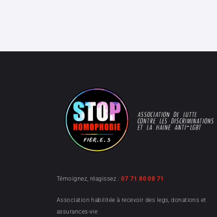
Témoignez, réagissez :
07 71 80 08 71
Association habilitée à recevoir des legs, donations et
assurances-vie