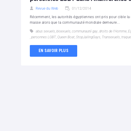
Revue du Web
01/12/2014
Récemment, les autorités égyptiennes ont pris pour cible la 
masse alors que la communauté mondiale demeure...
abus sexuels
,
bisexuels
,
communauté gay
,
droits de l'Homme
,
E
,
personnes LGBT
,
Queen Boat
,
StopJailingGays
,
Transexuels
,
traqu
EN SAVOIR PLUS