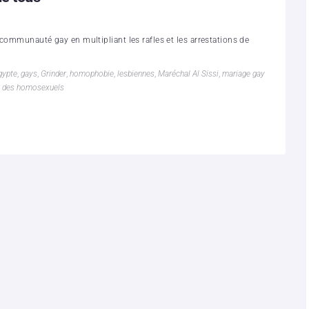
communauté gay en multipliant les rafles et les arrestations de
gypte
,
gays
,
Grinder
,
homophobie
,
lesbiennes
,
Maréchal Al Sissi
,
mariage gay
e des homosexuels