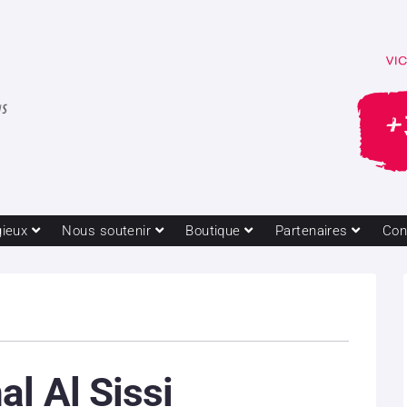
gieux
Nous soutenir
Boutique
Partenaires
Con
l Al Sissi