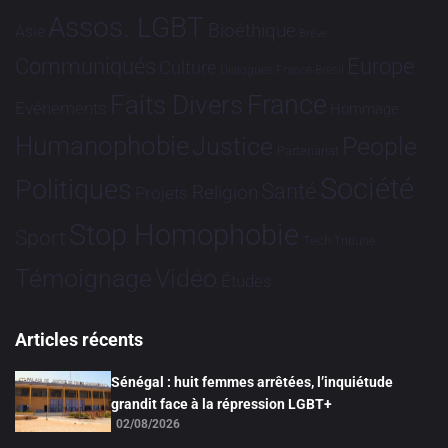
Assos. LGBT
Bioéthique
Asie
Brève
Communiqués
Europe
Culture
Dialogues France-Brésil
France
Faits Divers
Evénements
Hommage
Humanophobie
Justice
People
Partenariat
Société
Politiques
Santé
Religion
Projets
Stop Homophobie
Sport
Tech
Tribune
Vidéo
Témoignage
Études
Articles récents
Sénégal : huit femmes arrêtées, l’inquiétude
grandit face à la répression LGBT+
02/08/2026