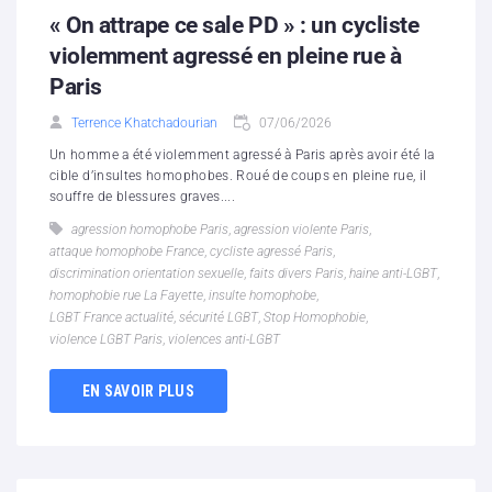
« On attrape ce sale PD » : un cycliste
violemment agressé en pleine rue à
Paris
Terrence Khatchadourian
07/06/2026
Un homme a été violemment agressé à Paris après avoir été la
cible d’insultes homophobes. Roué de coups en pleine rue, il
souffre de blessures graves....
agression homophobe Paris
,
agression violente Paris
,
attaque homophobe France
,
cycliste agressé Paris
,
discrimination orientation sexuelle
,
faits divers Paris
,
haine anti-LGBT
,
homophobie rue La Fayette
,
insulte homophobe
,
LGBT France actualité
,
sécurité LGBT
,
Stop Homophobie
,
violence LGBT Paris
,
violences anti-LGBT
EN SAVOIR PLUS