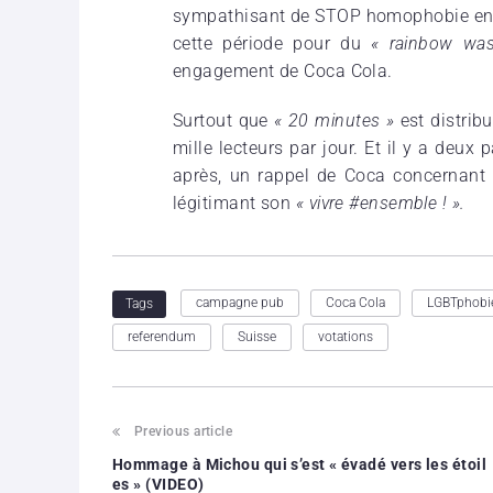
sympathisant de STOP homophobie e
cette période pour du
« rainbow wa
engagement de Coca Cola.
Surtout que
« 20 minutes »
est distribu
mille lecteurs par jour. Et il y a deux
après, un rappel de Coca concernant 
légitimant son
« vivre #ensemble ! ».
campagne pub
Coca Cola
LGBTphobi
Tags
referendum
Suisse
votations
Previous article
Hommage à Michou qui s’est « évadé vers les étoil
es » (VIDEO)