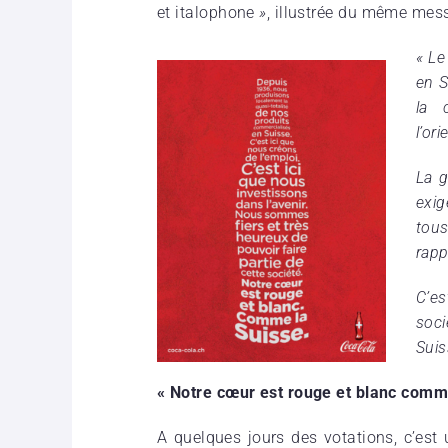
et italophone
»
, illustrée du même mes
« Le
en S
la 
l’or
La g
exig
tou
rapp
C’e
soci
Suis
« Notre cœur est rouge et blanc comm
A quelques jours des votations, c’est