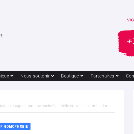
gieux
Nous soutenir
Boutique
Partenaires
Con
fait campagne pour une société plurielle et sans discrimination
P HOMOPHOBIE