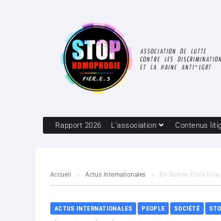
Rapport 2026
L’association
Contenus liti
Accueil
Actus Internationales
En Suisse, Coca Cola 
ACTUS INTERNATIONALES
PEOPLE
SOCIÉTÉ
STO