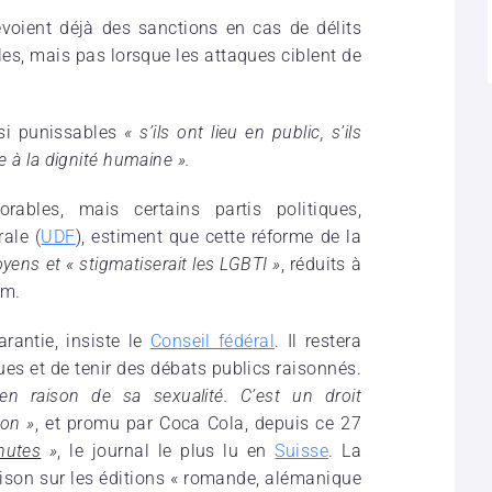
évoient déjà des sanctions en cas de délits
les, mais pas lorsque les attaques ciblent de
si punissables
« s’ils ont lieu en public, s’ils
te à la dignité humaine ».
ables, mais certains partis politiques,
ale (
UDF
), estiment que cette réforme de la
toyens et « stigmatiserait les LGBTI »
, réduits à
um.
arantie, insiste le
Conseil fédéral
. Il restera
ues et de tenir des débats publics raisonnés.
en raison de sa sexualité. C’est un droit
ion »
, et promu par Coca Cola, depuis ce 27
nutes
»
, le journal le plus lu en
Suisse
. La
ison sur les éditions « romande, alémanique