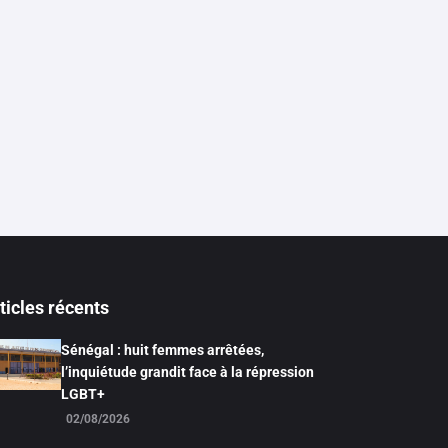
ticles récents
Sénégal : huit femmes arrêtées,
l’inquiétude grandit face à la répression
LGBT+
02/08/2026