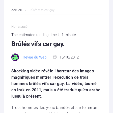
L’association
Accueil
Brûlés vifs car gay.
Contenus litigieux
Non classé
Nous soutenir
The estimated reading time is 1 minute
Brûlés vifs car gay.
Boutique
Revue du Web
15/10/2012
Partenaires
Shocking vidéo révèle l’horreur des images
Contacts
magnifiques montrer l’exécution de trois
Hébergement solidaire
hommes brûlés vifs car gay. La vidéo, tourné
en Irak en 2011, mais a été traduit qu’en arabe
jusqu’à présent.
Trois hommes, les yeux bandés et sur le terrain,