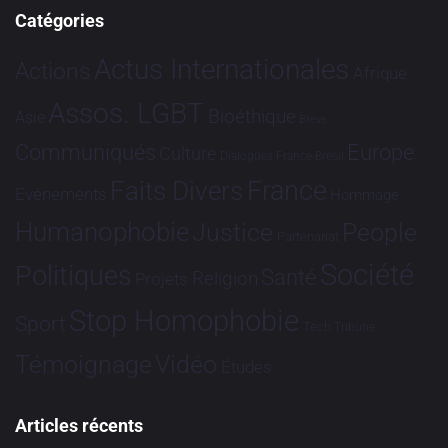
Catégories
Actus Internationales
Actions
Afrique
Assos. LGBT
Bioéthique
Asie
Brève
Communiqués
Europe
Culture
Dialogues France-Brésil
France
Faits Divers
Evénements
Hommage
Humanophobie
Justice
People
Partenariat
Société
Politiques
Santé
Religion
Projets
Stop Homophobie
Sport
Tech
Tribune
Vidéo
Témoignage
Études
Articles récents