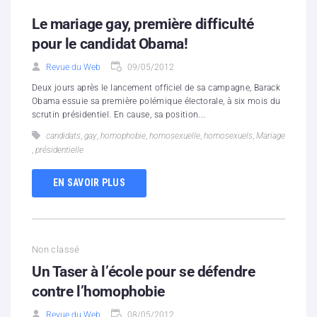
Le mariage gay, première difficulté
pour le candidat Obama!
Revue du Web
09/05/2012
Deux jours après le lancement officiel de sa campagne, Barack
Obama essuie sa première polémique électorale, à six mois du
scrutin présidentiel. En cause, sa position...
candidats
,
gay
,
homophobie
,
homosexuelle
,
homosexuels
,
Mariage
,
présidentielle
EN SAVOIR PLUS
Non classé
Un Taser à l’école pour se défendre
contre l’homophobie
Revue du Web
08/05/2012