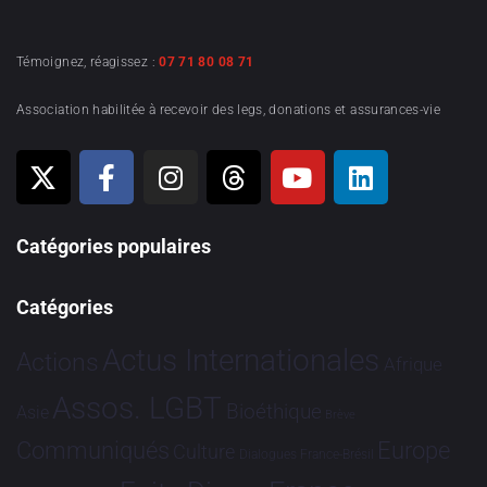
Témoignez, réagissez :
07 71 80 08 71
Association habilitée à recevoir des legs, donations et assurances-vie
Catégories populaires
Catégories
Actus Internationales
Actions
Afrique
Assos. LGBT
Bioéthique
Asie
Brève
Communiqués
Europe
Culture
Dialogues France-Brésil