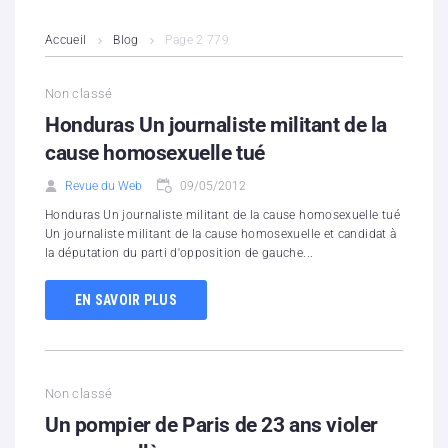
L’association
Accueil
Blog
Page 2 779
Contenus litigieux
Non classé
Honduras Un journaliste militant de la
Nous soutenir
cause homosexuelle tué
Boutique
Revue du Web
09/05/2012
Honduras Un journaliste militant de la cause homosexuelle tué
Partenaires
Un journaliste militant de la cause homosexuelle et candidat à
la députation du parti d'opposition de gauche...
Contacts
EN SAVOIR PLUS
Hébergement solidaire
Non classé
Un pompier de Paris de 23 ans violer