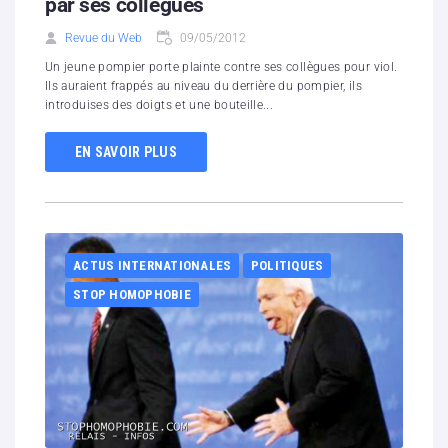
par ses collègues
Revue du Web
09/05/2012
Un jeune pompier porte plainte contre ses collègues pour viol.
Ils auraient frappés au niveau du derrière du pompier, ils
introduises des doigts et une bouteille...
EN SAVOIR PLUS
ACTUS INTERNATIONALES
POLITIQUES
STOP HOMOPHOBIE